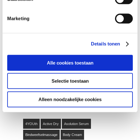
Een verwenmoment, geef een glimlach
cadeau
Marketing
Liefde is… een kaartje sturen?
Het is groen en het gaat van de berg…
Details tonen
ZOEKEN…
Alle cookies toestaan
Selectie toestaan
Search...
Alleen noodzakelijke cookies
TAGS
4YOUth
Active Dry
Asolution Serum
Bindweefselmassage
Body Cream