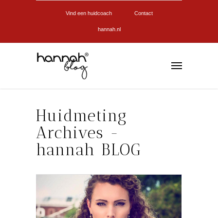
Vind een huidcoach
Contact
hannah.nl
Huidmeting
Archives -
hannah BLOG