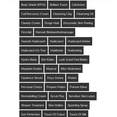
Body Shield SPF50
Brilliant Touch
Cell Active
Cell Recovery Cream
Cleansing Clay
Cleansing Oil
Clearity Cream
Droge Huid
Enzymatic Skin Peeling
First Aid
Hannah Bindweefselmassage
Hannah Huidcoach
Huidcoach
Huidcoach Amber
Huidcoach On Tour
Huidfonds
Huidmeting
Hydro Mask
Kim Kötter
Look Good Feel Better
Marjolein Koolen
Maskne
Miss Nederland
Opulence Serum
Oxys Genes
Peelen
Personal Choice
Prepare Potion
Primum Elixer
Remodelling Cream
Scrub Plus
Sensitive Skin Lotion
Shower Treament
Skin Hotline
Sparkling Spray
Sun Perfection
Touch Of Colour
Touch Of Silk