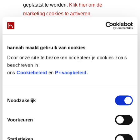
geplaatst te worden.
Klik hier om de
marketing cookies te activeren.
INSTAGRAM
hannah maakt gebruik van cookies
Volg ons op Instagram!
Door onze site te bezoeken accepteer je cookies zoals
beschreven in
ons
Cookiebeleid
en
Privacybeleid
.
YOU MAY ALSO LIKE…
Denise’s festive skin preps
Toestemmingsselectie
Wij leren de huid te respecteren!
Noodzakelijk
Help je huid de Halloween door
De ideale herfstjas voor je huid
Voorkeuren
Bloed, zweet en examen…
Statistieken