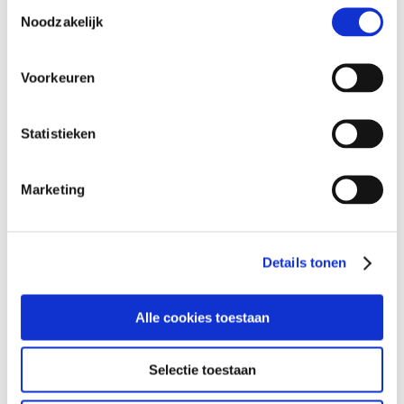
Toestemmingsselectie
ingegaan. Dit gaat vaak gepaard met
Noodzakelijk
heel veel lekker en vooral ongezond
eten. De kilo’s zijn er...
Voorkeuren
4
januari 2, 2023
Statistieken
Marketing
Details tonen
Alle cookies toestaan
Movember
By
hannah SIRC
|
Huidverbetering
Selectie toestaan
November is de maand waarin