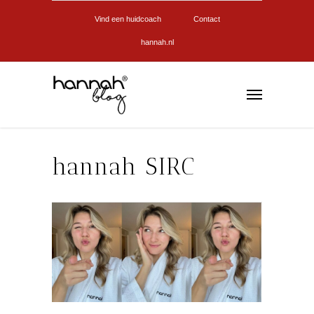
Vind een huidcoach
Contact
hannah.nl
hannah SIRC