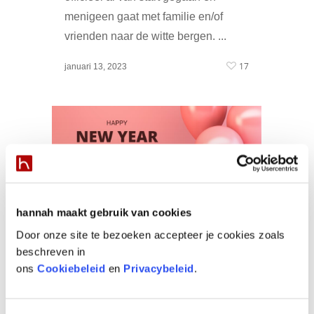
menigeen gaat met familie en/of
vrienden naar de witte bergen. ...
17
januari 13, 2023
hannah maakt gebruik van cookies
Lekkere oliebol
Door onze site te bezoeken accepteer je cookies zoals
beschreven in
By
hannah SIRC
|
Huidcoach Amber
|
No Comments
ons
Cookiebeleid
en
Privacybeleid
.
De feestdagen zijn achter de rug en
we zijn knallend het nieuwe jaar