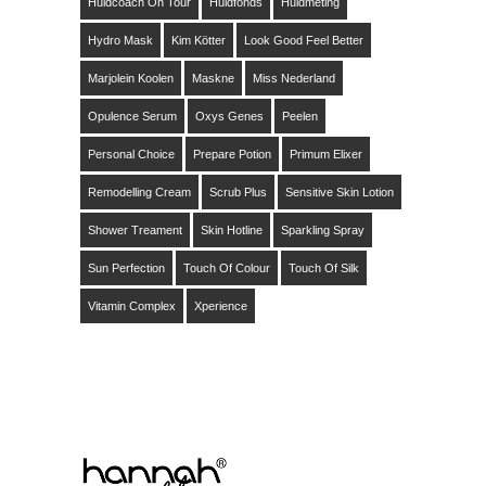
Huidcoach On Tour
Huidfonds
Huidmeting
Hydro Mask
Kim Kötter
Look Good Feel Better
Marjolein Koolen
Maskne
Miss Nederland
Opulence Serum
Oxys Genes
Peelen
Personal Choice
Prepare Potion
Primum Elixer
Remodelling Cream
Scrub Plus
Sensitive Skin Lotion
Shower Treament
Skin Hotline
Sparkling Spray
Sun Perfection
Touch Of Colour
Touch Of Silk
Vitamin Complex
Xperience