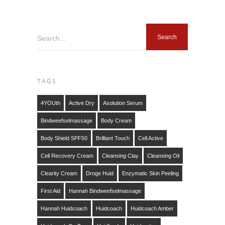
Search...
TAGS
4YOUth
Active Dry
Asolution Serum
Bindweefselmassage
Body Cream
Body Shield SPF50
Brilliant Touch
Cell Active
Cell Recovery Cream
Cleansing Clay
Cleansing Oil
Clearity Cream
Droge Huid
Enzymatic Skin Peeling
First Aid
Hannah Bindweefselmassage
Hannah Huidcoach
Huidcoach
Huidcoach Amber