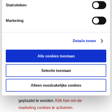
VIND EEN HUIDCOACH
Statistieken
Marketing
Vul postcode of plaatsnaam in
Details tonen
Alle cookies toestaan
FACEBOOK
Selectie toestaan
Wij willen je graag op de hoogte houden
Alleen noodzakelijke cookies
van alle hannah nieuws op social media!
Hiervoor dienen marketing cookies
geplaatst te worden.
Klik hier om de
marketing cookies te activeren.