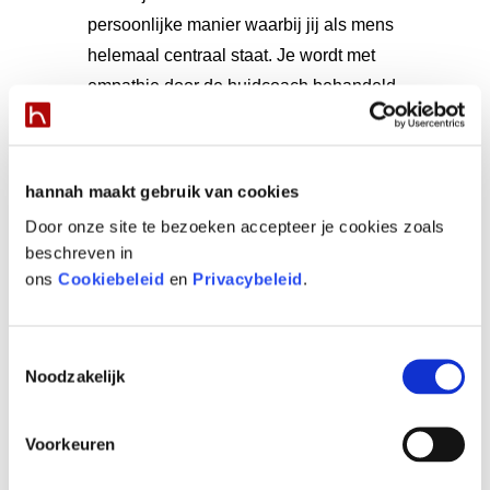
persoonlijke manier waarbij jij als mens
helemaal centraal staat. Je wordt met
empathie door de huidcoach behandeld.
Producten worden speciaal op je huid
afgestemd, want iedere huid is uniek! Het
thuis doorzetten van de verzorging is ter
hannah maakt gebruik van cookies
ondersteuning van de behandeling en een
Door onze site te bezoeken accepteer je cookies zoals
essentieel onderdeel om je huid te
beschreven in
verbeteren. De huidcoach begeleidt, maar
ons
Cookiebeleid
en
Privacybeleid
.
zelf zal je de verantwoordelijkheid voor de
dagelijkse verzorging van je huid moeten
Toestemmingsselectie
nemen. Dus ga op Valentijnsmorgen voor
Noodzakelijk
de spiegel staan en zeg: Ik hou van jou,
huid! En blijf deze liefde koesteren, iedere
Voorkeuren
dag!