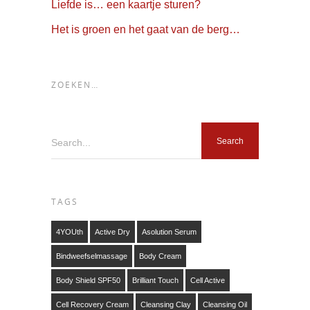
Liefde is… een kaartje sturen?
Het is groen en het gaat van de berg…
ZOEKEN…
Search...
TAGS
4YOUth
Active Dry
Asolution Serum
Bindweefselmassage
Body Cream
Body Shield SPF50
Brilliant Touch
Cell Active
Cell Recovery Cream
Cleansing Clay
Cleansing Oil