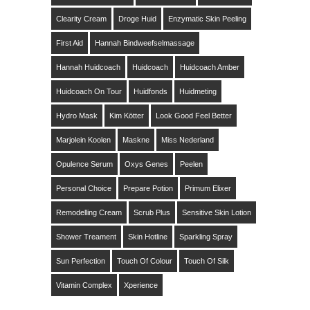
Clearity Cream
Droge Huid
Enzymatic Skin Peeling
First Aid
Hannah Bindweefselmassage
Hannah Huidcoach
Huidcoach
Huidcoach Amber
Huidcoach On Tour
Huidfonds
Huidmeting
Hydro Mask
Kim Kötter
Look Good Feel Better
Marjolein Koolen
Maskne
Miss Nederland
Opulence Serum
Oxys Genes
Peelen
Personal Choice
Prepare Potion
Primum Elixer
Remodelling Cream
Scrub Plus
Sensitive Skin Lotion
Shower Treament
Skin Hotline
Sparkling Spray
Sun Perfection
Touch Of Colour
Touch Of Silk
Vitamin Complex
Xperience