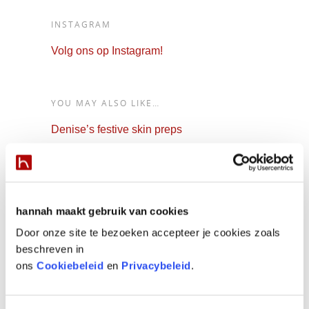
INSTAGRAM
Volg ons op Instagram!
YOU MAY ALSO LIKE…
Denise’s festive skin preps
Wij leren de huid te respecteren!
Help je huid de Halloween door
De ideale herfstjas voor je huid
hannah maakt gebruik van cookies
Bloed, zweet en examen…
Door onze site te bezoeken accepteer je cookies zoals
beschreven in
Een verwenmoment, geef een glimlach
ons
Cookiebeleid
en
Privacybeleid
.
cadeau
Liefde is… een kaartje sturen?