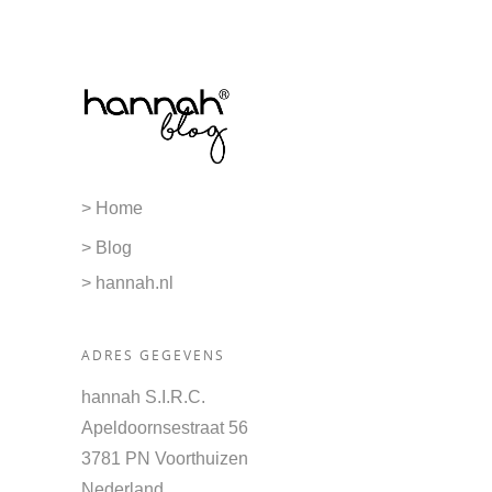
> Home
> Blog
> hannah.nl
ADRES GEGEVENS
hannah S.I.R.C.
Apeldoornsestraat 56
3781 PN Voorthuizen
Nederland