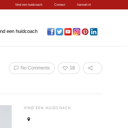
Vind een huidcoach
Contact
hannah.nl
ind een huidcoach
No Comments
16
VIND EEN HUIDCOACH