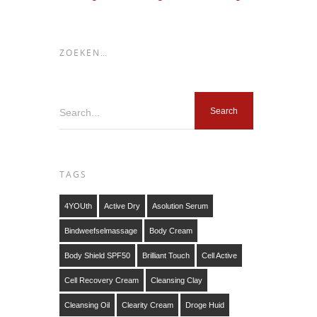
ZOEKEN…
Search...
TAGS
4YOUth
Active Dry
Asolution Serum
Bindweefselmassage
Body Cream
Body Shield SPF50
Brilliant Touch
Cell Active
Cell Recovery Cream
Cleansing Clay
Cleansing Oil
Clearity Cream
Droge Huid