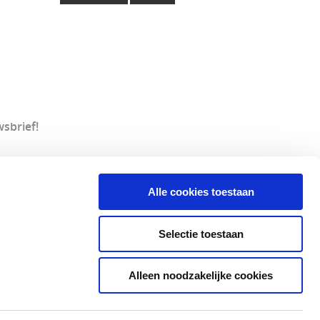
sbrief!
Partner
Alle cookies toestaan
Selectie toestaan
lth Pledge
uit van Elha Cosmetics International BV
Alleen noodzakelijke cookies