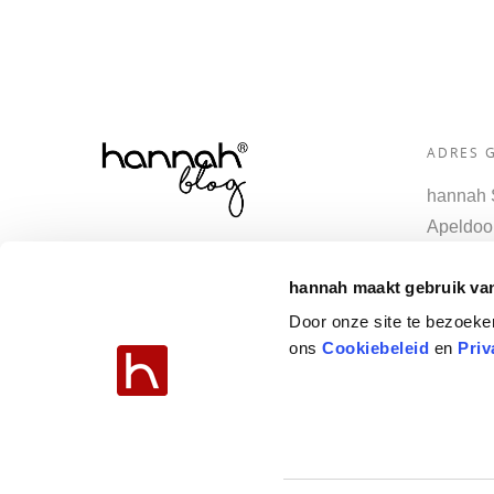
ADRES 
hannah S
Apeldoor
3781 PN
> Home
hannah maakt gebruik va
Nederla
> Blog
Tel
: 034
Door onze site te bezoeke
> hannah.nl
ons
Cookiebeleid
en
Priv