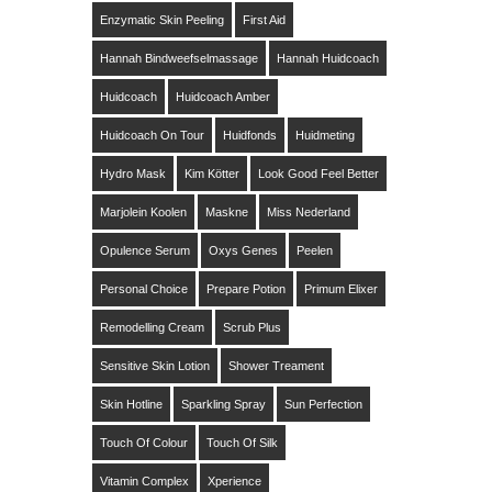
Enzymatic Skin Peeling
First Aid
Hannah Bindweefselmassage
Hannah Huidcoach
Huidcoach
Huidcoach Amber
Huidcoach On Tour
Huidfonds
Huidmeting
Hydro Mask
Kim Kötter
Look Good Feel Better
Marjolein Koolen
Maskne
Miss Nederland
Opulence Serum
Oxys Genes
Peelen
Personal Choice
Prepare Potion
Primum Elixer
Remodelling Cream
Scrub Plus
Sensitive Skin Lotion
Shower Treament
Skin Hotline
Sparkling Spray
Sun Perfection
Touch Of Colour
Touch Of Silk
Vitamin Complex
Xperience