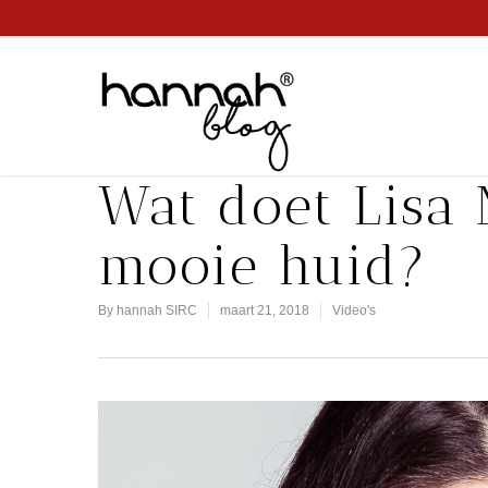
Wat doet Lisa 
mooie huid?
By
hannah SIRC
maart 21, 2018
Video's