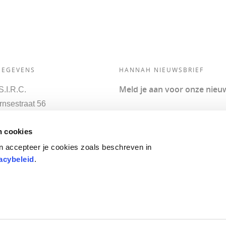
GEGEVENS
HANNAH NIEUWSBRIEF
Meld je aan voor onze nieuw
.I.R.C.
nsestraat 56
 Voorthuizen
Lid
Sponsor
n cookies
nd
2 - 47 61 60
n accepteer je cookies zoals beschreven in
acybeleid
.
Aangesloten bij: Model's Hea
hannah SIRC maakt onderdeel 