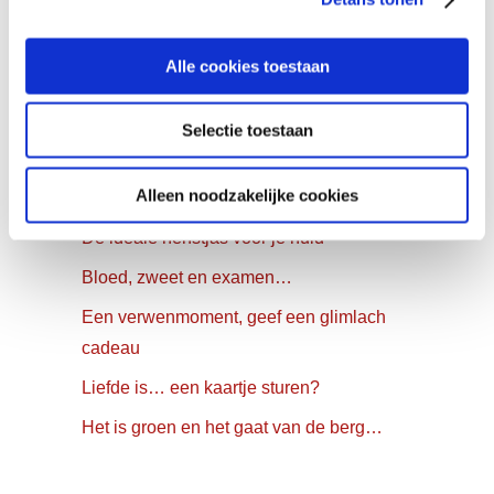
Alle cookies toestaan
YOU MAY ALSO LIKE…
Denise’s festive skin preps
Selectie toestaan
Wij leren de huid te respecteren!
Alleen noodzakelijke cookies
Help je huid de Halloween door
De ideale herfstjas voor je huid
Bloed, zweet en examen…
Een verwenmoment, geef een glimlach
cadeau
Liefde is… een kaartje sturen?
Het is groen en het gaat van de berg…