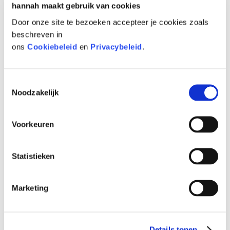
hannah maakt gebruik van cookies
Vul postcode of plaatsnaam in
Door onze site te bezoeken accepteer je cookies zoals
beschreven in
ons
Cookiebeleid
en
Privacybeleid
.
Toestemmingsselectie
FACEBOOK
Noodzakelijk
Wij willen je graag op de hoogte houden
Voorkeuren
van alle hannah nieuws op social media!
Hiervoor dienen marketing cookies
geplaatst te worden.
Klik hier om de
Statistieken
marketing cookies te activeren.
Marketing
INSTAGRAM
Volg ons op Instagram!
Details tonen