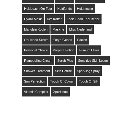
Huidcoach On Tour
Huidfonds
Huidmeting
Hydro Mask
Kim Kötter
Look Good Feel Better
Marjolein Koolen
Maskne
Miss Nederland
Opulence Serum
Oxys Genes
Peelen
Personal Choice
Prepare Potion
Primum Elixer
Remodelling Cream
Scrub Plus
Sensitive Skin Lotion
Shower Treament
Skin Hotline
Sparkling Spray
Sun Perfection
Touch Of Colour
Touch Of Silk
Vitamin Complex
Xperience