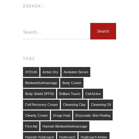
ZOEKEN…
Search...
TAGS
4YOUth
Active Dry
Asolution Serum
Bindweefselmassage
Body Cream
Body Shield SPF50
Brilliant Touch
Cell Active
Cell Recovery Cream
Cleansing Clay
Cleansing Oil
Clearity Cream
Droge Huid
Enzymatic Skin Peeling
First Aid
Hannah Bindweefselmassage
Hannah Huidcoach
Huidcoach
Huidcoach Amber