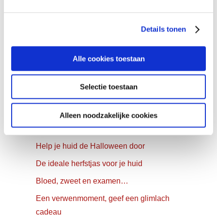
marketing cookies te activeren.
Details tonen
INSTAGRAM
Volg ons op Instagram!
Alle cookies toestaan
Selectie toestaan
YOU MAY ALSO LIKE…
Denise’s festive skin preps
Alleen noodzakelijke cookies
Wij leren de huid te respecteren!
Help je huid de Halloween door
De ideale herfstjas voor je huid
Bloed, zweet en examen…
Een verwenmoment, geef een glimlach
cadeau