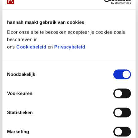
VIND EEN HUIDCOACH
hannah maakt gebruik van cookies
Door onze site te bezoeken accepteer je cookies zoals
beschreven in
ons
Cookiebeleid
en
Privacybeleid
.
Vul postcode of plaatsnaam in
Toestemmingsselectie
Noodzakelijk
FACEBOOK
Voorkeuren
Wij willen je graag op de hoogte houden
Statistieken
van alle hannah nieuws op social media!
Hiervoor dienen marketing cookies
geplaatst te worden.
Klik hier om de
Marketing