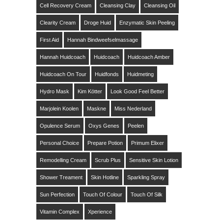
Cell Recovery Cream
Cleansing Clay
Cleansing Oil
Clearity Cream
Droge Huid
Enzymatic Skin Peeling
First Aid
Hannah Bindweefselmassage
Hannah Huidcoach
Huidcoach
Huidcoach Amber
Huidcoach On Tour
Huidfonds
Huidmeting
Hydro Mask
Kim Kötter
Look Good Feel Better
Marjolein Koolen
Maskne
Miss Nederland
Opulence Serum
Oxys Genes
Peelen
Personal Choice
Prepare Potion
Primum Elixer
Remodelling Cream
Scrub Plus
Sensitive Skin Lotion
Shower Treament
Skin Hotline
Sparkling Spray
Sun Perfection
Touch Of Colour
Touch Of Silk
Vitamin Complex
Xperience