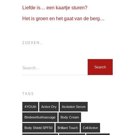
Liefde is… een kaartje sturen?
Het is groen en het gaat van de berg…
ZOEKEN…
Search...
TAGS
4YOUth
Active Dry
Asolution Serum
Bindweefselmassage
Body Cream
Body Shield SPF50
Brilliant Touch
Cell Active