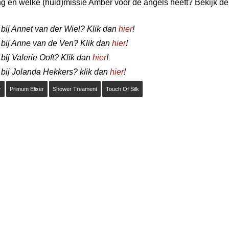
 en welke (huid)missie Amber voor de angels heeft? Bekijk de
bij Annet van der Wiel? Klik dan
hier
!
 bij Anne van de Ven? Klik dan
hier
!
ij Valerie Ooft? Klik dan
hier
!
 bij Jolanda Hekkers? klik dan
hier
!
r
Primum Elixer
Shower Treament
Touch Of Silk