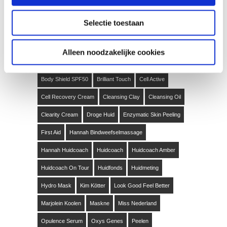
TAGS
Selectie toestaan
4YOUth
Active Dry
Asolution Serum
Alleen noodzakelijke cookies
Bindweefselmassage
Body Cream
Body Shield SPF50
Brilliant Touch
Cell Active
Cell Recovery Cream
Cleansing Clay
Cleansing Oil
Clearity Cream
Droge Huid
Enzymatic Skin Peeling
First Aid
Hannah Bindweefselmassage
Hannah Huidcoach
Huidcoach
Huidcoach Amber
Huidcoach On Tour
Huidfonds
Huidmeting
Hydro Mask
Kim Kötter
Look Good Feel Better
Marjolein Koolen
Maskne
Miss Nederland
Opulence Serum
Oxys Genes
Peelen