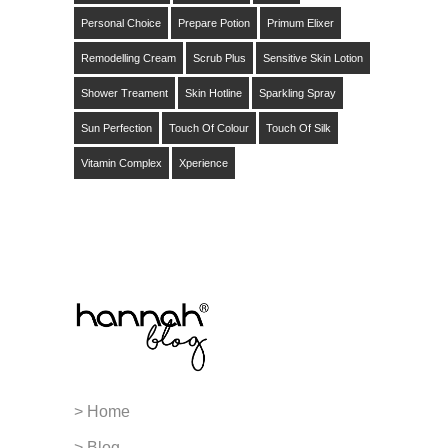
Personal Choice
Prepare Potion
Primum Elixer
Remodelling Cream
Scrub Plus
Sensitive Skin Lotion
Shower Treament
Skin Hotline
Sparkling Spray
Sun Perfection
Touch Of Colour
Touch Of Silk
Vitamin Complex
Xperience
> Home
> Blog