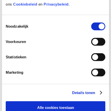
ons
Cookiebeleid
en
Privacybeleid
.
Help je huid de Halloween door
De ideale herfstjas voor je huid
Toestemmingsselectie
Bloed, zweet en examen…
Noodzakelijk
Een verwenmoment, geef een glimlach
Voorkeuren
cadeau
Liefde is… een kaartje sturen?
Statistieken
Het is groen en het gaat van de berg…
Marketing
ZOEKEN…
Details tonen
Search...
Alle cookies toestaan