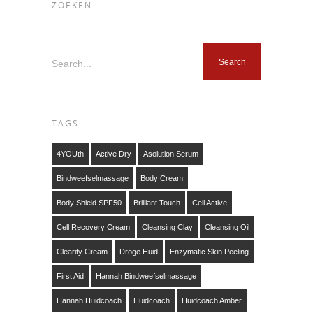
ZOEKEN…
Search...
TAGS
4YOUth
Active Dry
Asolution Serum
Bindweefselmassage
Body Cream
Body Shield SPF50
Brilliant Touch
Cell Active
Cell Recovery Cream
Cleansing Clay
Cleansing Oil
Clearity Cream
Droge Huid
Enzymatic Skin Peeling
First Aid
Hannah Bindweefselmassage
Hannah Huidcoach
Huidcoach
Huidcoach Amber