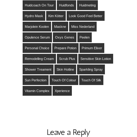
Huidcoach On Tour
Huidfonds
Huidmeting
Hydro Mask
Kim Kötter
Look Good Feel Better
Marjolein Koolen
Maskne
Miss Nederland
Opulence Serum
Oxys Genes
Peelen
Personal Choice
Prepare Potion
Primum Elixer
Remodelling Cream
Scrub Plus
Sensitive Skin Lotion
Shower Treament
Skin Hotline
Sparkling Spray
Sun Perfection
Touch Of Colour
Touch Of Silk
Vitamin Complex
Xperience
Leave a Reply