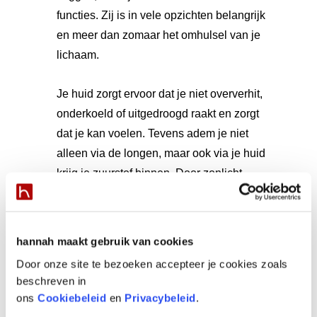
functies. Zij is in vele opzichten belangrijk
en meer dan zomaar het omhulsel van je
lichaam.
Je huid zorgt ervoor dat je niet oververhit,
onderkoeld of uitgedroogd raakt en zorgt
dat je kan voelen. Tevens adem je niet
alleen via de longen, maar ook via je huid
krijg je zuurstof binnen. Door zonlicht
wordt er via je huid vitamine D
aangemaakt. De huid reguleert de
aanmaak van melatonine, waardoor het
hannah maakt gebruik van cookies
dag- en nachtritme wordt bepaald –
Door onze site te bezoeken accepteer je cookies zoals
essentieel voor een gezonde nachtrust.
beschreven in
Bij een goede conditie is de celwand half
ons
Cookiebeleid
en
Privacybeleid
.
doorlaatbaar: voedingstoffen kunnen naar