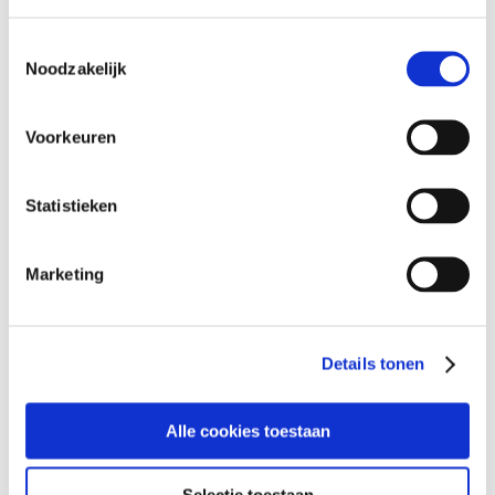
binnen, afvalstoffen naar buiten. Zonder
Toestemmingsselectie
huid zouden wij niet kunnen bestaan!
Noodzakelijk
Je Adam/Eva-pak is dus heel belangrijk
Voorkeuren
voor een gezond en blij leven. Schakel
dus de hulp van een huidcoach in en laat
Statistieken
geregeld je huid meten,
beoordelen en
behandelen
door de professional. Laat je
goed adviseren wat je op je grootste
Marketing
orgaan smeert, want dat is voor iedereen
anders, ongeacht sekse.
Details tonen
VIND EEN HUIDCOACH
Alle cookies toestaan