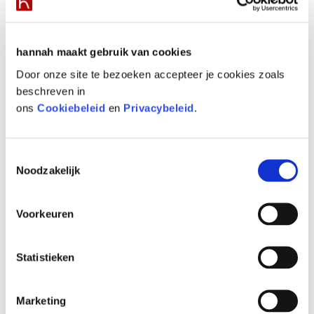
Liefde is… een kaartje sturen?
Het is groen en het gaat van de berg…
hannah maakt gebruik van cookies
Door onze site te bezoeken accepteer je cookies zoals
beschreven in
ZOEKEN…
ons
Cookiebeleid
en
Privacybeleid
.
Toestemmingsselectie
Search...
Noodzakelijk
Voorkeuren
TAGS
4YOUth
Active Dry
Asolution Serum
Statistieken
Bindweefselmassage
Body Cream
Body Shield SPF50
Brilliant Touch
Cell Active
Marketing